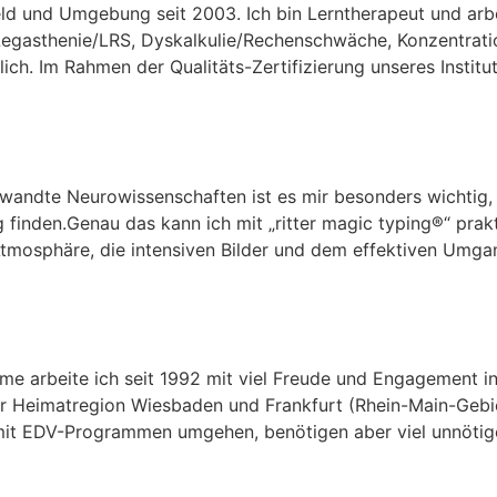
efeld und Umgebung seit 2003. Ich bin Lerntherapeut und arb
 Legasthenie/LRS, Dyskalkulie/Rechenschwäche, Konzentrat
lich. Im Rahmen der Qualitäts-Zertifizierung unseres Instit
gewandte Neurowissenschaften ist es mir besonders wichtig
finden.Genau das kann ich mit „ritter magic typing®“ pra
Atmosphäre, die intensiven Bilder und dem effektiven Umga
me arbeite ich seit 1992 mit viel Freude und Engagement i
er Heimatregion Wiesbaden und Frankfurt (Rhein-Main-Gebie
t EDV-Programmen umgehen, benötigen aber viel unnötige Ze