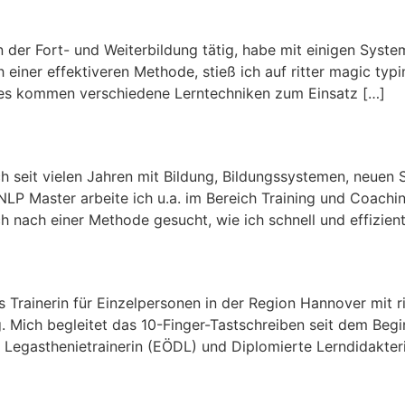
 in der Fort- und Weiterbildung tätig, habe mit einigen Sys
h einer effektiveren Methode, stieß ich auf ritter magic ty
 es kommen verschiedene Lerntechniken zum Einsatz […]
ch seit vielen Jahren mit Bildung, Bildungssystemen, neuen
LP Master arbeite ich u.a. im Bereich Training und Coachin
h nach einer Methode gesucht, wie ich schnell und effizie
s Trainerin für Einzelpersonen in der Region Hannover mit ri
ig. Mich begleitet das 10-Finger-Tastschreiben seit dem Beg
 Legasthenietrainerin (EÖDL) und Diplomierte Lerndidakteri