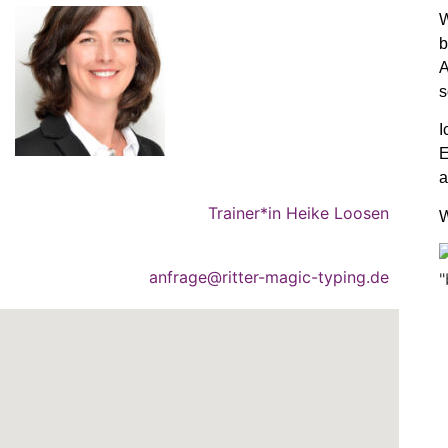
W
b
A
s
I
E
a
Trainer*in Heike Loosen
W
anfrage@ritter-magic-typing.de