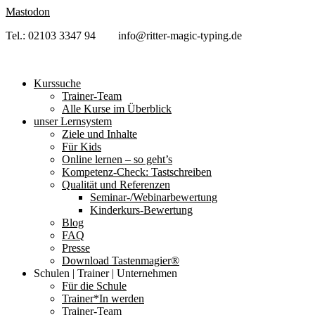
Zum
Mastodon
Inhalt
Tel.: 02103 3347 94 info@ritter-magic-typing.de
springen
Kurssuche
Trainer-Team
Alle Kurse im Überblick
unser Lernsystem
Ziele und Inhalte
Für Kids
Online lernen – so geht’s
Kompetenz-Check: Tastschreiben
Qualität und Referenzen
Seminar-/Webinarbewertung
Kinderkurs-Bewertung
Blog
FAQ
Presse
Download Tastenmagier®
Schulen | Trainer | Unternehmen
Für die Schule
Trainer*In werden
Trainer-Team